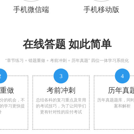
手机微信端
手机移动版
在线答题 如此简单
“章节练习 + 错题重做 + 考前冲刺 + 历年真题” 四位一体学习系统化
2
3
4
重做
考前冲刺
历年真
分的机会，不
总结各科的复习重点及常用
历年真题题库，同
的学习更快提
的考试技巧，为了让同学们
案和解析
升
更有针对性的应付考试