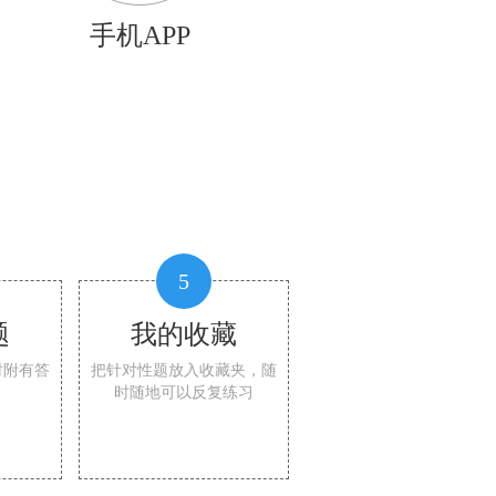
手机APP
5
题
我的收藏
时附有答
把针对性题放入收藏夹，随
时随地可以反复练习