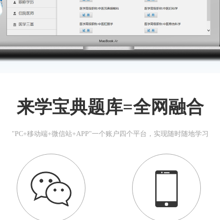
来学宝典题库=全网融合
"PC+移动端+微信站+APP"一个账户四个平台，实现随时随地学习