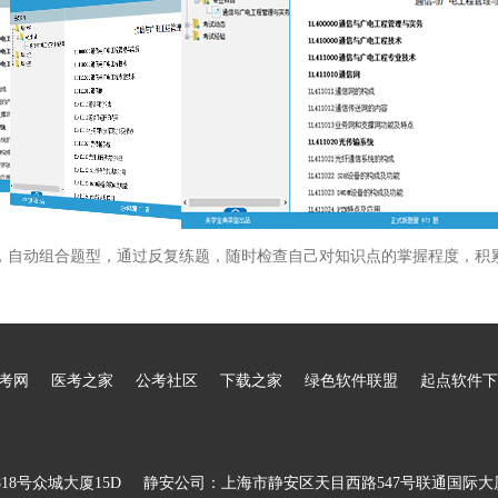
，自动组合题型，通过反复练题，随时检查自己对知识点的掌握程度，积
考网
医考之家
公考社区
下载之家
绿色软件联盟
起点软件下
8号众城大厦15D
静安公司：上海市静安区天目西路547号联通国际大厦