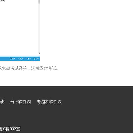
累实战考试经验，沉着应对考试。
载
当下软件园
专题栏软件园
C幢902室