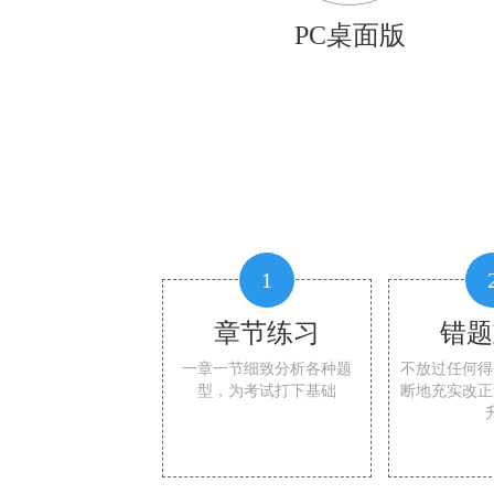
PC桌面版
1
章节练习
错题
一章一节细致分析各种题
不放过任何得
型，为考试打下基础
断地充实改正