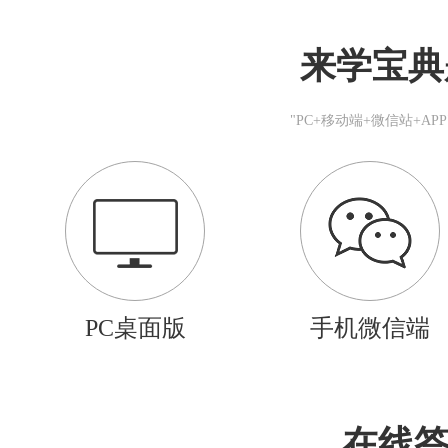
来学宝典
"PC+移动端+微信站+A
PC桌面版
手机微信端
在线答