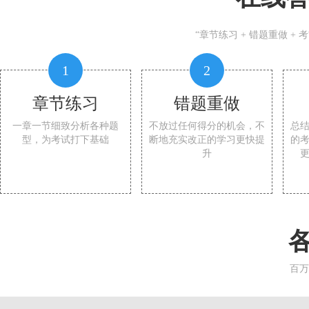
“章节练习 + 错题重做 +
1
2
章节练习
错题重做
一章一节细致分析各种题
不放过任何得分的机会，不
总
型，为考试打下基础
断地充实改正的学习更快提
的
升
百万