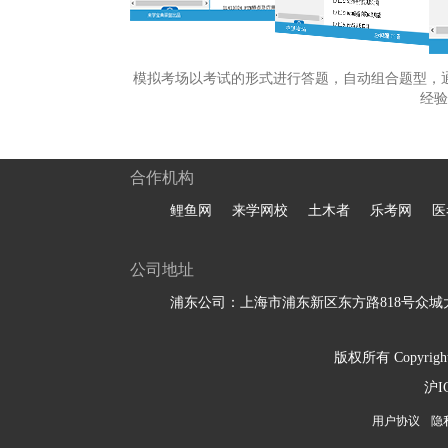
模拟考场以考试的形式进行答题，自动组合题型，
经验
合作机构
鲤鱼网
来学网校
土木者
乐考网
医
公司地址
浦东公司：上海市浦东新区东方路818号众城大
版权所有 Copyright 
沪I
用户协议
隐