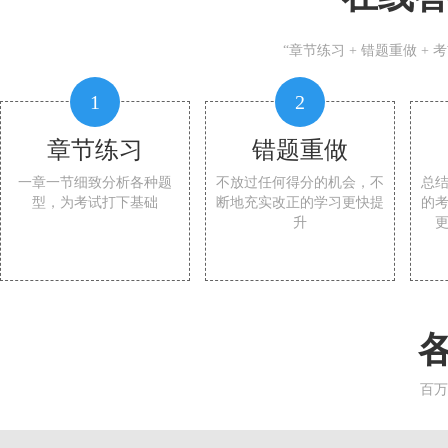
“章节练习 + 错题重做 +
1
2
章节练习
错题重做
一章一节细致分析各种题
不放过任何得分的机会，不
总
型，为考试打下基础
断地充实改正的学习更快提
的
升
百万