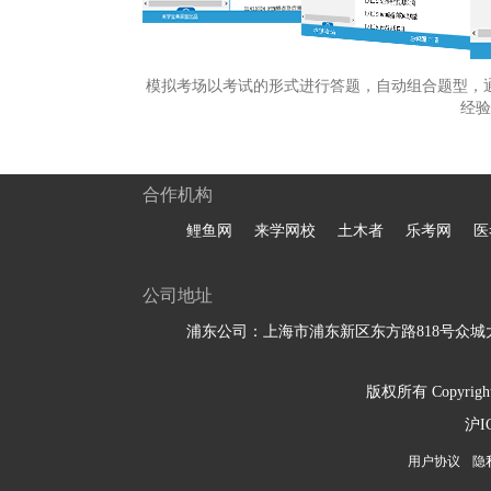
模拟考场以考试的形式进行答题，自动组合题型，
经验
合作机构
鲤鱼网
来学网校
土木者
乐考网
医
公司地址
浦东公司：上海市浦东新区东方路818号众城大
版权所有 Copyright 
沪I
用户协议
隐