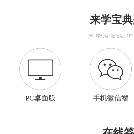
来学宝典
"PC+移动端+微信站+A
PC桌面版
手机微信端
在线答