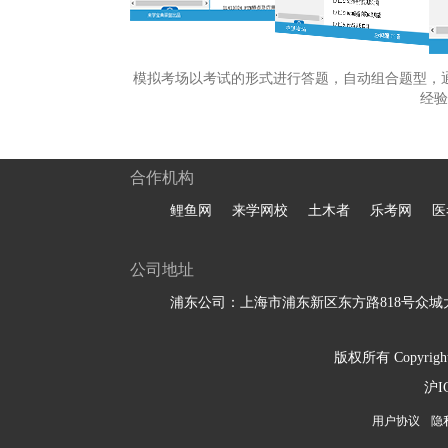
模拟考场以考试的形式进行答题，自动组合题型，
经验
合作机构
鲤鱼网
来学网校
土木者
乐考网
医
公司地址
浦东公司：上海市浦东新区东方路818号众城大
版权所有 Copyright 
沪I
用户协议
隐