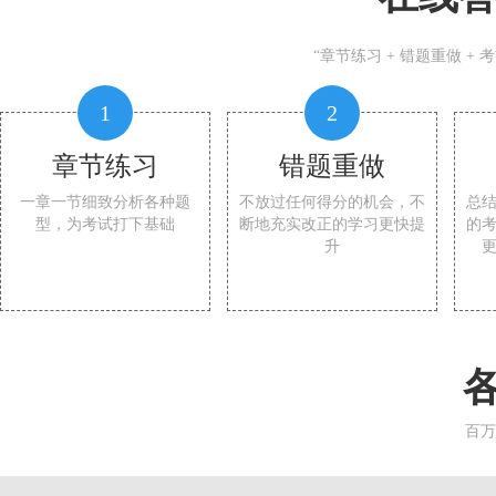
“章节练习 + 错题重做 +
1
2
章节练习
错题重做
一章一节细致分析各种题
不放过任何得分的机会，不
总
型，为考试打下基础
断地充实改正的学习更快提
的
升
百万