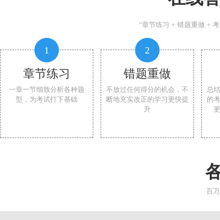
“章节练习 + 错题重做 +
1
2
章节练习
错题重做
一章一节细致分析各种题
不放过任何得分的机会，不
总
型，为考试打下基础
断地充实改正的学习更快提
的
升
百万