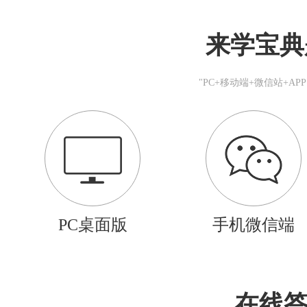
来学宝典
"PC+移动端+微信站+A
PC桌面版
手机微信端
在线答