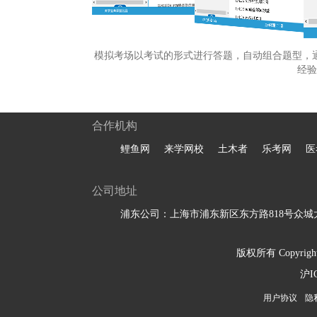
模拟考场以考试的形式进行答题，自动组合题型，
经验
合作机构
鲤鱼网
来学网校
土木者
乐考网
医
公司地址
浦东公司：上海市浦东新区东方路818号众城大
版权所有 Copyright 
沪I
用户协议
隐