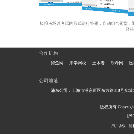
模拟考场以考试的形式进行答题，自动组合题型，
经验
合作机构
鲤鱼网
来学网校
土木者
乐考网
医
公司地址
浦东公司：上海市浦东新区东方路818号众城大
版权所有 Copyright 
沪I
用户协议
隐