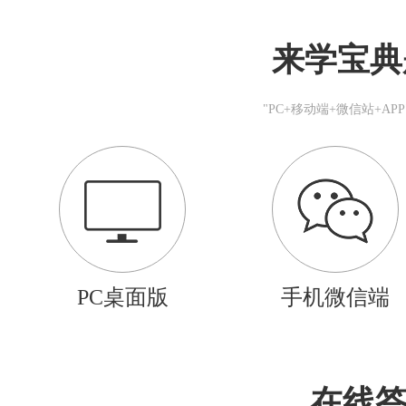
来学宝典
"PC+移动端+微信站+A
PC桌面版
手机微信端
在线答