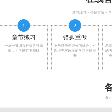
“章节练习 + 错题重做 +
1
2
章节练习
错题重做
一章一节细致分析各种题
不放过任何得分的机会，不
总
型，为考试打下基础
断地充实改正的学习更快提
的
升
百万