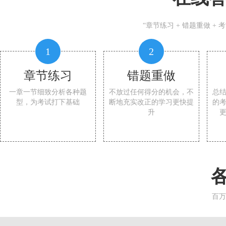
“章节练习 + 错题重做 +
1
2
章节练习
错题重做
一章一节细致分析各种题
不放过任何得分的机会，不
总
型，为考试打下基础
断地充实改正的学习更快提
的
升
百万