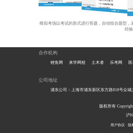
模拟考场以考试的形式进行答题，自动组合题型，
经验
合作机构
鲤鱼网
来学网校
土木者
乐考网
医
公司地址
浦东公司：上海市浦东新区东方路818号众城大
版权所有 Copyright 
沪I
用户协议
隐