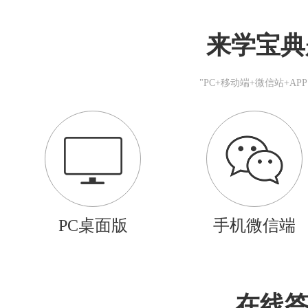
来学宝典
"PC+移动端+微信站+A
PC桌面版
手机微信端
在线答