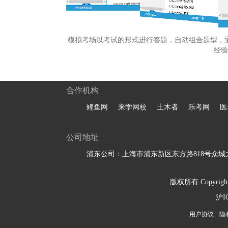
模拟考场以考试的形式进行答题，自动组合题型，
经验
合作机构
鲤鱼网
来学网校
土木者
乐考网
医
公司地址
浦东公司：上海市浦东新区东方路818号众城大
版权所有 Copyright 
沪I
用户协议
隐