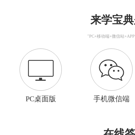
来学宝典
"PC+移动端+微信站+A
PC桌面版
手机微信端
在线答