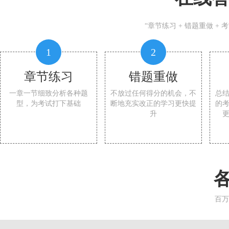
“章节练习 + 错题重做 +
1
2
章节练习
错题重做
一章一节细致分析各种题
不放过任何得分的机会，不
总
型，为考试打下基础
断地充实改正的学习更快提
的
升
百万