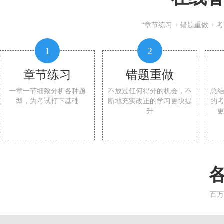
“章节练习 + 错题重做 +
1
2
章节练习
错题重做
一章一节细致分析各种题
不放过任何得分的机会，不
总
型，为考试打下基础
断地充实改正的学习更快提
的
升
百万