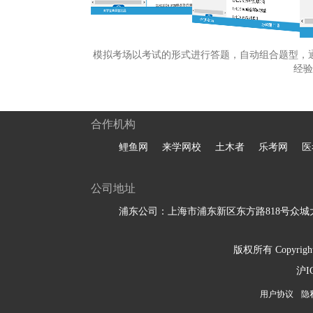
模拟考场以考试的形式进行答题，自动组合题型，
经验
合作机构
鲤鱼网
来学网校
土木者
乐考网
医
公司地址
浦东公司：上海市浦东新区东方路818号众城大
版权所有 Copyright 
沪I
用户协议
隐