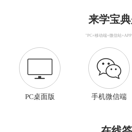
来学宝典
"PC+移动端+微信站+A
PC桌面版
手机微信端
在线答