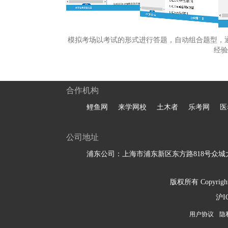
模拟考场以考试的形式进行答题，自动组合题型，
经验
合作机构
鲤鱼网
来学网校
土木者
乐考网
医
公司地址
浦东公司：上海市浦东新区东方路818号众城大
版权所有 Copyright 
沪I
用户协议
隐