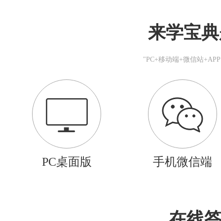
来学宝典
"PC+移动端+微信站+A
PC桌面版
手机微信端
在线答