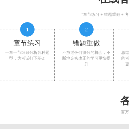
“章节练习 + 错题重做 +
1
2
章节练习
错题重做
一章一节细致分析各种题
不放过任何得分的机会，不
总
型，为考试打下基础
断地充实改正的学习更快提
的
升
百万