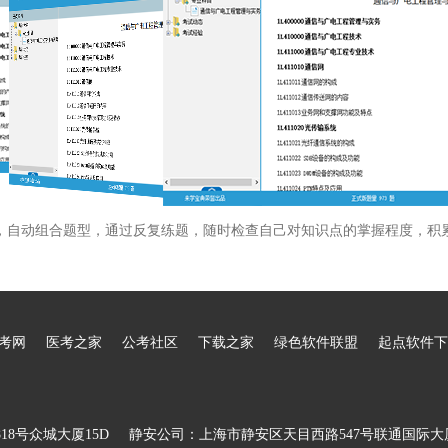
，自动组合题型，通过反复练题，随时检查自己对知识点的掌握程度，积
考网
医考之家
公考社区
下载之家
绿色软件联盟
起点软件下
8号众城大厦15D
静安公司：上海市静安区天目西路547号联通国际大厦