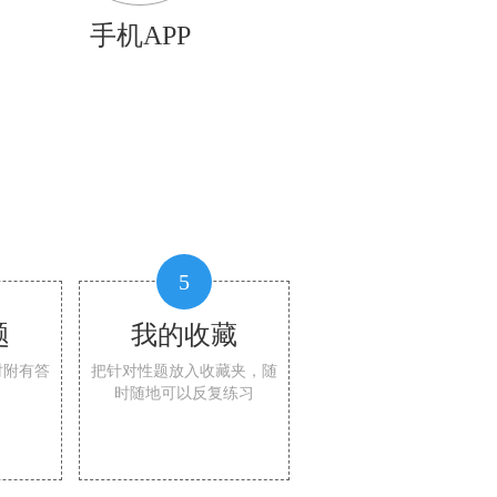
手机APP
5
题
我的收藏
时附有答
把针对性题放入收藏夹，随
时随地可以反复练习