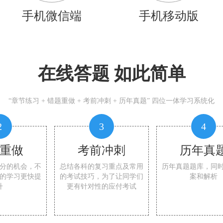
手机微信端
手机移动版
在线答题 如此简单
“章节练习 + 错题重做 + 考前冲刺 + 历年真题” 四位一体学习系统化
2
3
4
重做
考前冲刺
历年真
分的机会，不
总结各科的复习重点及常用
历年真题题库，同
的学习更快提
的考试技巧，为了让同学们
案和解析
升
更有针对性的应付考试