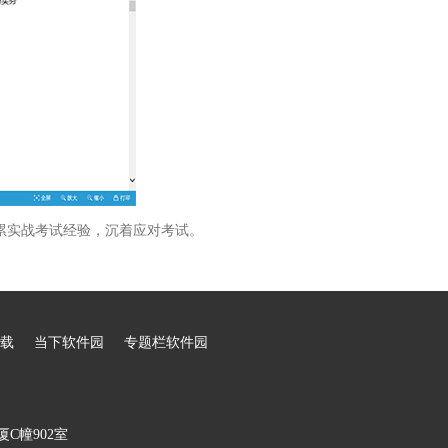
累实战考试经验，沉着应对考试。
载
当下软件园
专题栏软件园
C幢902室