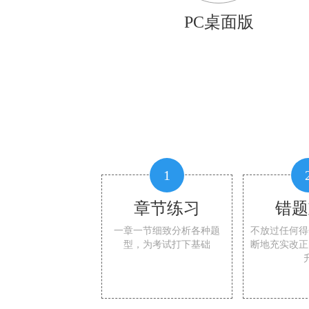
PC桌面版
1
章节练习
错题
一章一节细致分析各种题
不放过任何得
型，为考试打下基础
断地充实改正