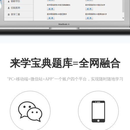
来学宝典题库=全网融合
"PC+移动端+微信站+APP"一个账户四个平台，实现随时随地学习