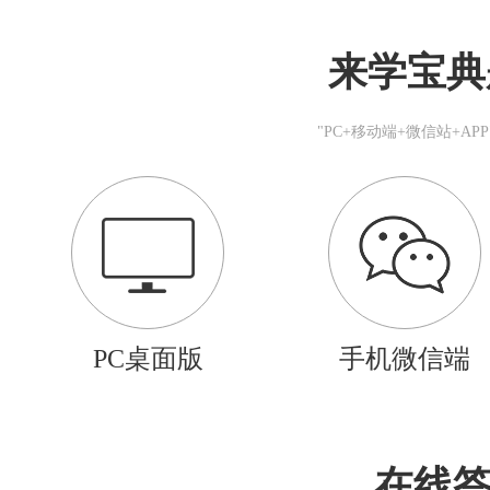
来学宝典
"PC+移动端+微信站+A
PC桌面版
手机微信端
在线答