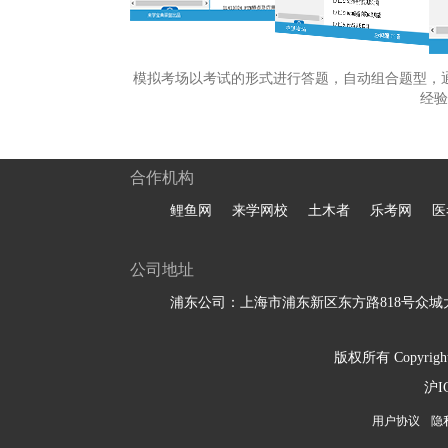
模拟考场以考试的形式进行答题，自动组合题型，
经验
合作机构
鲤鱼网
来学网校
土木者
乐考网
医
公司地址
浦东公司：上海市浦东新区东方路818号众城大
版权所有 Copyright 
沪I
用户协议
隐