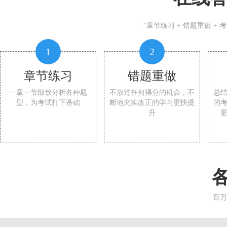
“章节练习 + 错题重做 +
1
2
章节练习
错题重做
一章一节细致分析各种题
不放过任何得分的机会，不
总
型，为考试打下基础
断地充实改正的学习更快提
的
升
百万