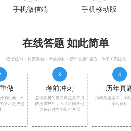
手机微信端
手机移动版
在线答题 如此简单
“章节练习 + 错题重做 + 考前冲刺 + 历年真题” 四位一体学习系统化
2
3
4
重做
考前冲刺
历年真
分的机会，不
总结各科的复习重点及常用
历年真题题库，同
的学习更快提
的考试技巧，为了让同学们
案和解析
升
更有针对性的应付考试