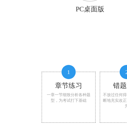
PC桌面版
1
章节练习
错题
一章一节细致分析各种题
不放过任何得
型，为考试打下基础
断地充实改正