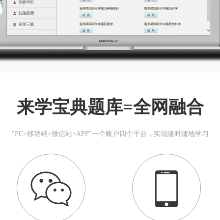
来学宝典题库=全网融合
"PC+移动端+微信站+APP"一个账户四个平台，实现随时随地学习