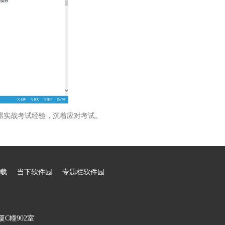
累实战考试经验，沉着应对考试。
载
当下软件园
专题栏软件园
C幢902室