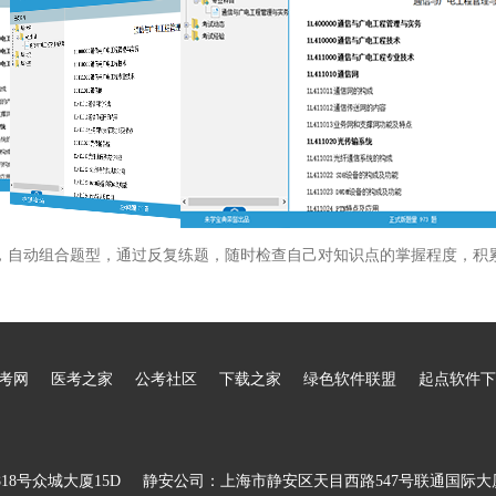
，自动组合题型，通过反复练题，随时检查自己对知识点的掌握程度，积
考网
医考之家
公考社区
下载之家
绿色软件联盟
起点软件下
8号众城大厦15D
静安公司：上海市静安区天目西路547号联通国际大厦