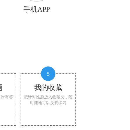
手机APP
5
题
我的收藏
时附有答
把针对性题放入收藏夹，随
时随地可以反复练习