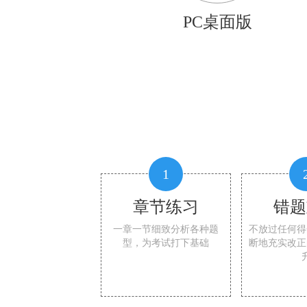
PC桌面版
1
章节练习
错题
一章一节细致分析各种题
不放过任何得
型，为考试打下基础
断地充实改正