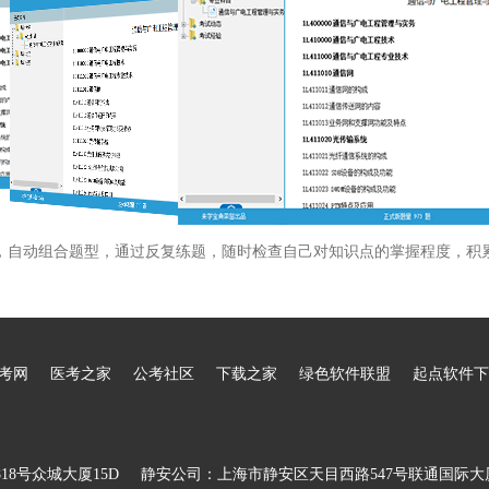
，自动组合题型，通过反复练题，随时检查自己对知识点的掌握程度，积
考网
医考之家
公考社区
下载之家
绿色软件联盟
起点软件下
8号众城大厦15D
静安公司：上海市静安区天目西路547号联通国际大厦