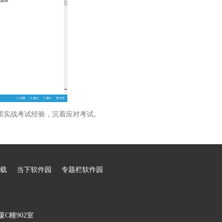
累实战考试经验，沉着应对考试。
载
当下软件园
专题栏软件园
C幢902室