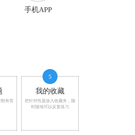
手机APP
5
题
我的收藏
时附有答
把针对性题放入收藏夹，随
时随地可以反复练习