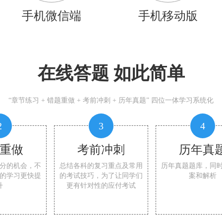
手机微信端
手机移动版
在线答题 如此简单
“章节练习 + 错题重做 + 考前冲刺 + 历年真题” 四位一体学习系统化
2
3
4
重做
考前冲刺
历年真
分的机会，不
总结各科的复习重点及常用
历年真题题库，同
的学习更快提
的考试技巧，为了让同学们
案和解析
升
更有针对性的应付考试