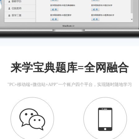
来学宝典题库=全网融合
"PC+移动端+微信站+APP"一个账户四个平台，实现随时随地学习