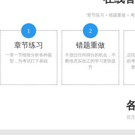
“章节练习 + 错题重做 +
1
2
章节练习
错题重做
一章一节细致分析各种题
不放过任何得分的机会，不
总
型，为考试打下基础
断地充实改正的学习更快提
的
升
百万