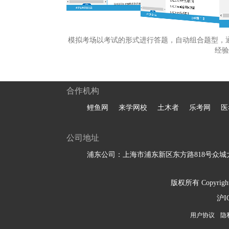
模拟考场以考试的形式进行答题，自动组合题型，
经验
合作机构
鲤鱼网
来学网校
土木者
乐考网
医
公司地址
浦东公司：上海市浦东新区东方路818号众城大
版权所有 Copyright 
沪I
用户协议
隐