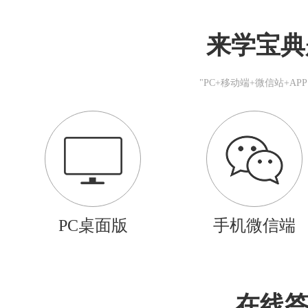
来学宝典
"PC+移动端+微信站+A
PC桌面版
手机微信端
在线答