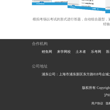
模拟考场以考试的形式进行答题，自动组合题型，
经验
合作机构
鲤鱼网
来学网校
土木者
乐考网
医
公司地址
浦东公司：上海市浦东新区东方路818号众城大
版权所有 Copyright 
沪I
用户协议
隐