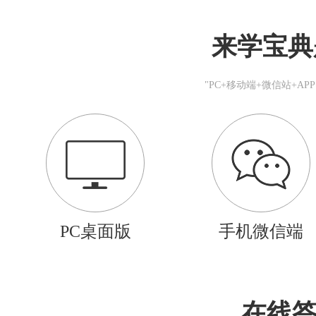
来学宝典
"PC+移动端+微信站+A
PC桌面版
手机微信端
在线答