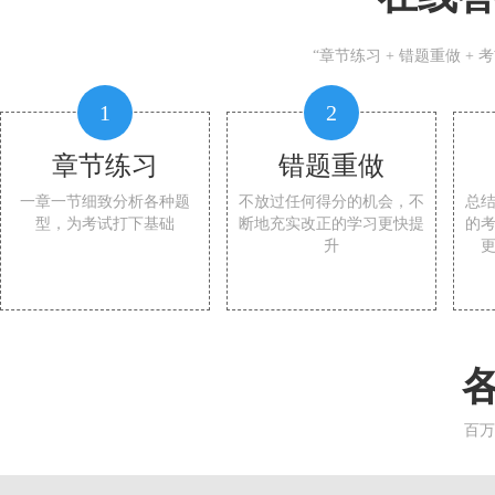
“章节练习 + 错题重做 +
1
2
章节练习
错题重做
一章一节细致分析各种题
不放过任何得分的机会，不
总
型，为考试打下基础
断地充实改正的学习更快提
的
升
百万