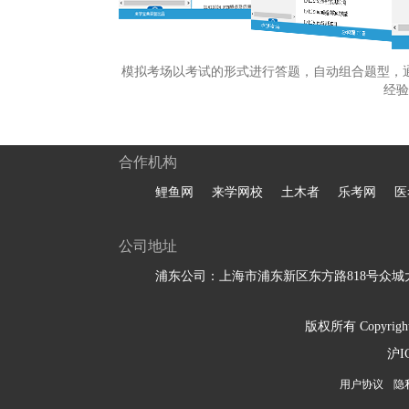
模拟考场以考试的形式进行答题，自动组合题型，
经验
合作机构
鲤鱼网
来学网校
土木者
乐考网
医
公司地址
浦东公司：上海市浦东新区东方路818号众城大
版权所有 Copyright 
沪I
用户协议
隐