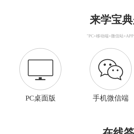
来学宝典
"PC+移动端+微信站+A
PC桌面版
手机微信端
在线答