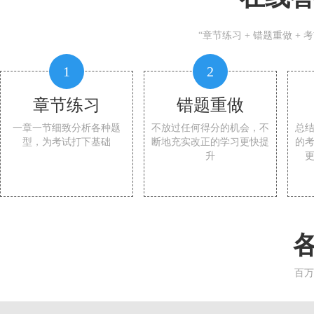
“章节练习 + 错题重做 +
1
2
章节练习
错题重做
一章一节细致分析各种题
不放过任何得分的机会，不
总
型，为考试打下基础
断地充实改正的学习更快提
的
升
百万