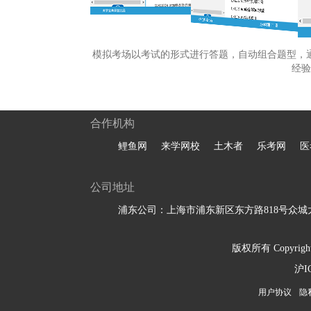
模拟考场以考试的形式进行答题，自动组合题型，
经验
合作机构
鲤鱼网
来学网校
土木者
乐考网
医
公司地址
浦东公司：上海市浦东新区东方路818号众城大
版权所有 Copyright 
沪I
用户协议
隐