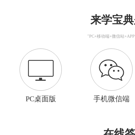
来学宝典
"PC+移动端+微信站+A
PC桌面版
手机微信端
在线答