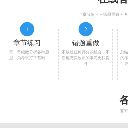
“章节练习 + 错题重做 +
1
2
章节练习
错题重做
一章一节细致分析各种题
不放过任何得分的机会，不
总
型，为考试打下基础
断地充实改正的学习更快提
的
升
百万