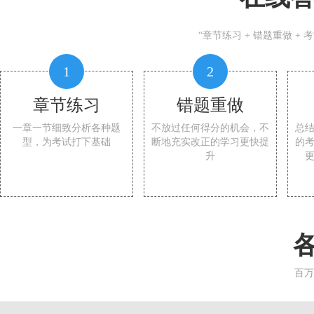
“章节练习 + 错题重做 +
1
2
章节练习
错题重做
一章一节细致分析各种题
不放过任何得分的机会，不
总
型，为考试打下基础
断地充实改正的学习更快提
的
升
百万