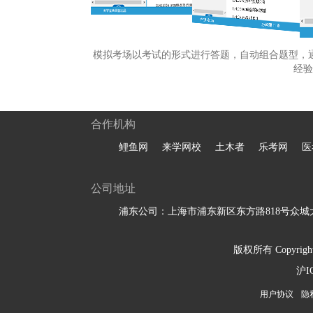
模拟考场以考试的形式进行答题，自动组合题型，
经验
合作机构
鲤鱼网
来学网校
土木者
乐考网
医
公司地址
浦东公司：上海市浦东新区东方路818号众城大
版权所有 Copyright 
沪I
用户协议
隐