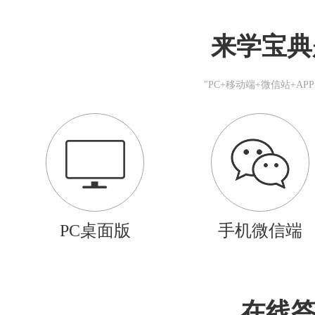
来学宝典
"PC+移动端+微信站+A
PC桌面版
手机微信端
在线答