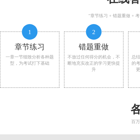
“章节练习 + 错题重做 +
1
2
章节练习
错题重做
一章一节细致分析各种题
不放过任何得分的机会，不
总
型，为考试打下基础
断地充实改正的学习更快提
的
升
百万