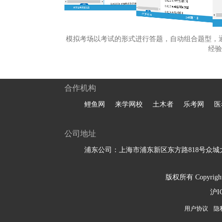
模拟考场以考试的形式进行答题，自动组合题型，
经验
合作机构
鲤鱼网
来学网校
土木者
乐考网
医
公司地址
浦东公司：上海市浦东新区东方路818号众城大
版权所有 Copyright 
沪I
用户协议
隐