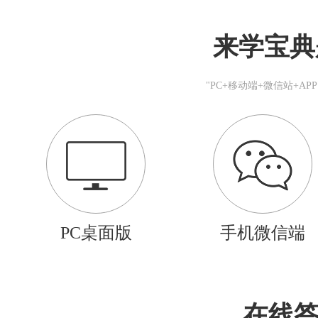
来学宝典
"PC+移动端+微信站+A
PC桌面版
手机微信端
在线答