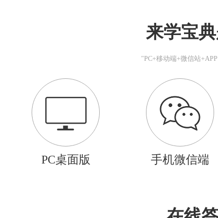
来学宝典
"PC+移动端+微信站+A
PC桌面版
手机微信端
在线答