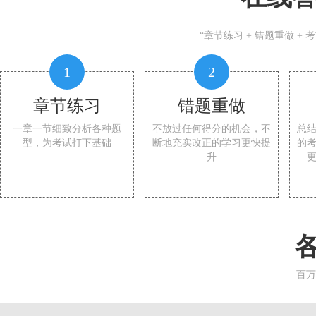
“章节练习 + 错题重做 +
1
2
章节练习
错题重做
一章一节细致分析各种题
不放过任何得分的机会，不
总
型，为考试打下基础
断地充实改正的学习更快提
的
升
百万