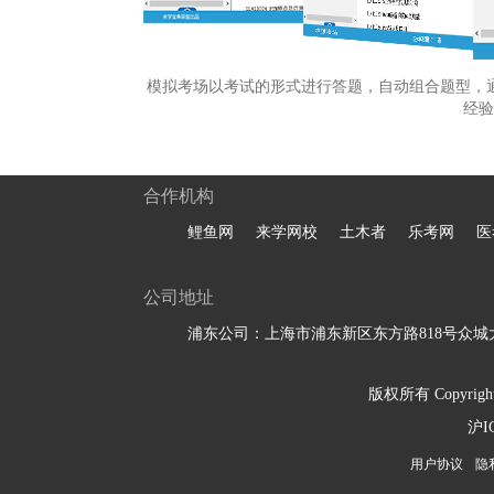
模拟考场以考试的形式进行答题，自动组合题型，
经验
合作机构
鲤鱼网
来学网校
土木者
乐考网
医
公司地址
浦东公司：上海市浦东新区东方路818号众城大
版权所有 Copyright 
沪I
用户协议
隐