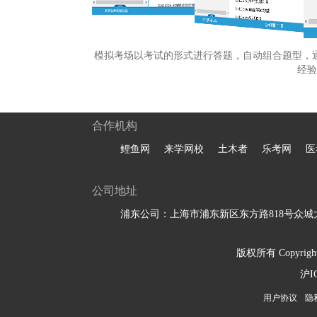
模拟考场以考试的形式进行答题，自动组合题型，
经验
合作机构
鲤鱼网
来学网校
土木者
乐考网
医
公司地址
浦东公司：上海市浦东新区东方路818号众城大
版权所有 Copyright 
沪I
用户协议
隐