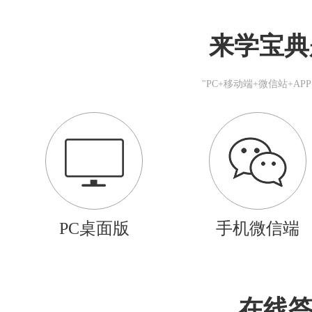
来学宝典
"PC+移动端+微信站+A
PC桌面版
手机微信端
在线答