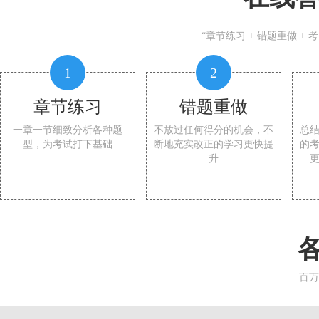
“章节练习 + 错题重做 +
1
2
章节练习
错题重做
一章一节细致分析各种题
不放过任何得分的机会，不
总
型，为考试打下基础
断地充实改正的学习更快提
的
升
百万