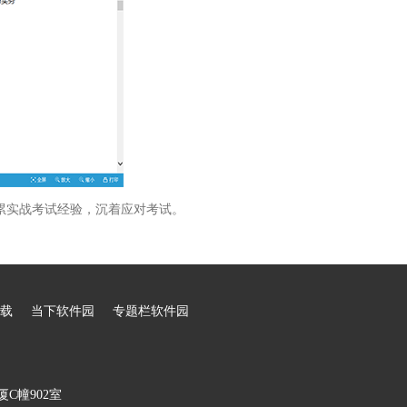
累实战考试经验，沉着应对考试。
载
当下软件园
专题栏软件园
C幢902室