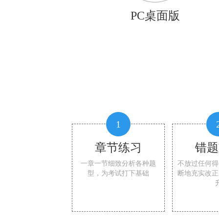
PC桌面版
1
章节练习
错题
一章一节细致分析各种题
不放过任何得
型，为考试打下基础
断地充实改正