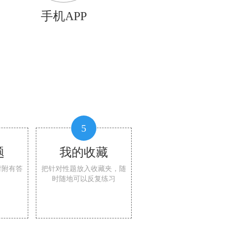
手机APP
5
题
我的收藏
时附有答
把针对性题放入收藏夹，随
时随地可以反复练习