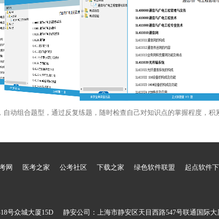
，自动组合题型，通过反复练题，随时检查自己对知识点的掌握程度，积
考网
医考之家
公考社区
下载之家
绿色软件联盟
起点软件下
8号众城大厦15D
静安公司：上海市静安区天目西路547号联通国际大厦