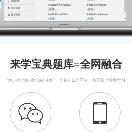
来学宝典题库=全网融合
"PC+移动端+微信站+APP"一个账户四个平台，实现随时随地学习