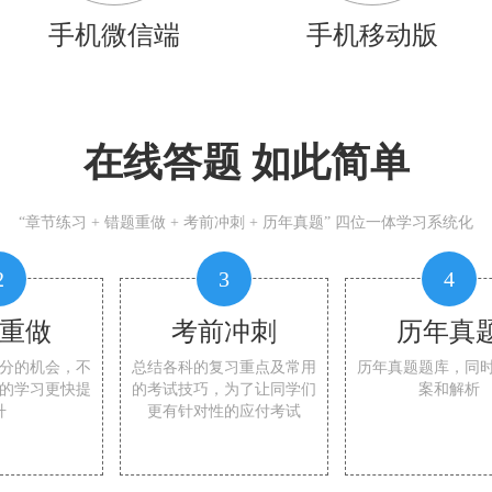
手机微信端
手机移动版
在线答题 如此简单
“章节练习 + 错题重做 + 考前冲刺 + 历年真题” 四位一体学习系统化
2
3
4
重做
考前冲刺
历年真
分的机会，不
总结各科的复习重点及常用
历年真题题库，同
的学习更快提
的考试技巧，为了让同学们
案和解析
升
更有针对性的应付考试