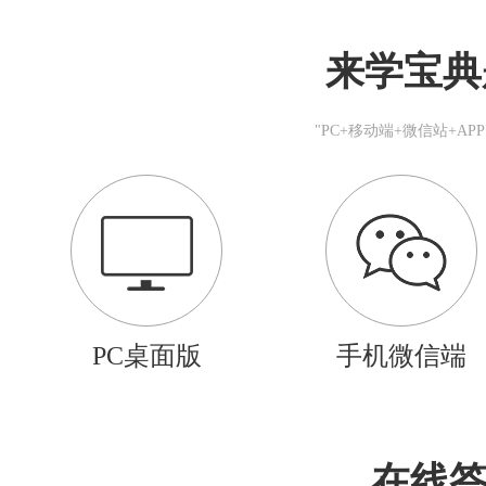
来学宝典
"PC+移动端+微信站+A
PC桌面版
手机微信端
在线答