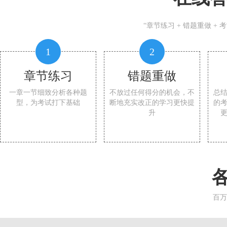
“章节练习 + 错题重做 +
1
2
章节练习
错题重做
一章一节细致分析各种题
不放过任何得分的机会，不
总
型，为考试打下基础
断地充实改正的学习更快提
的
升
百万