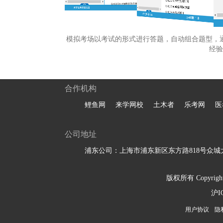
模拟考场以考试的形式进行答题，自动组合题型，
经验
合作机构
鲤鱼网
来学网校
土木者
乐考网
医
公司地址
浦东公司：上海市浦东新区东方路818号众城大
版权所有 Copyright 
沪I
用户协议
隐