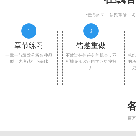
“章节练习 + 错题重做 +
1
2
章节练习
错题重做
一章一节细致分析各种题
不放过任何得分的机会，不
总
型，为考试打下基础
断地充实改正的学习更快提
的
升
百万