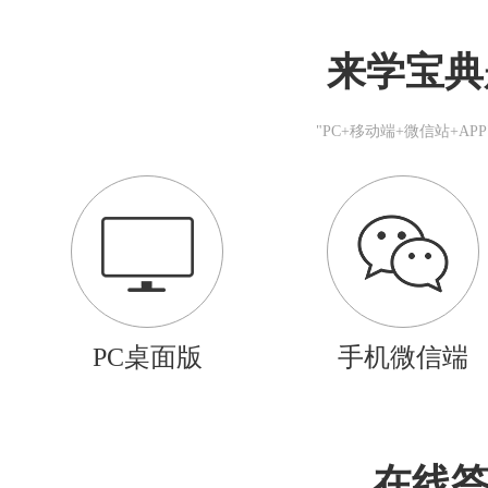
来学宝典
"PC+移动端+微信站+A
PC桌面版
手机微信端
在线答