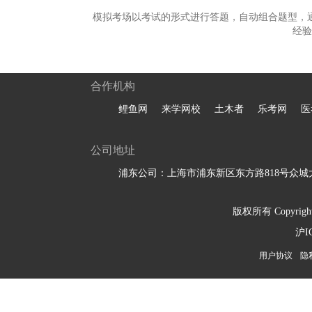
模拟考场以考试的形式进行答题，自动组合题型，
经验
合作机构
鲤鱼网
来学网校
土木者
乐考网
医
公司地址
浦东公司：上海市浦东新区东方路818号众城大
版权所有 Copyright 
沪I
用户协议
隐