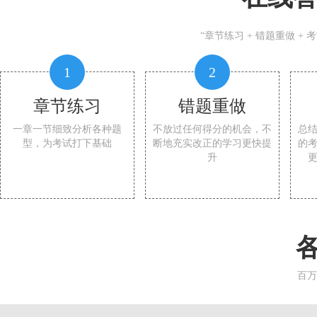
“章节练习 + 错题重做 +
1
2
章节练习
错题重做
一章一节细致分析各种题
不放过任何得分的机会，不
总
型，为考试打下基础
断地充实改正的学习更快提
的
升
百万