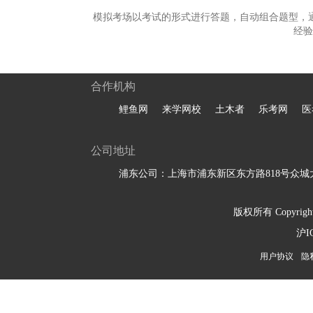
模拟考场以考试的形式进行答题，自动组合题型，
经验
合作机构
鲤鱼网
来学网校
土木者
乐考网
医
公司地址
浦东公司：上海市浦东新区东方路818号众城大
版权所有 Copyright 
沪I
用户协议
隐