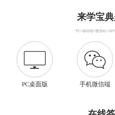
来学宝典
"PC+移动端+微信站+A
PC桌面版
手机微信端
在线答