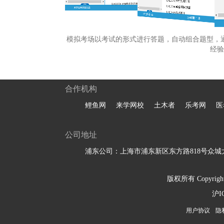
模拟考场以考试的形式进行答题，自动组合题型，
经验
合作机构
鲤鱼网
来学网校
土木者
乐考网
医
公司地址
浦东公司：上海市浦东新区东方路818号众城大
版权所有 Copyright 
沪I
用户协议
隐