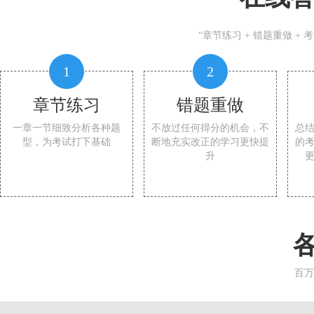
“章节练习 + 错题重做 +
1
2
章节练习
错题重做
一章一节细致分析各种题
不放过任何得分的机会，不
总
型，为考试打下基础
断地充实改正的学习更快提
的
升
百万