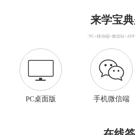
来学宝典
"PC+移动端+微信站+A
PC桌面版
手机微信端
在线答