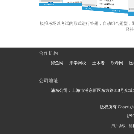
模拟考场以考试的形式进行答题，自动组合题型，
经验
合作机构
鲤鱼网
来学网校
土木者
乐考网
医
公司地址
浦东公司：上海市浦东新区东方路818号众城大
版权所有 Copyright 
沪I
用户协议
隐