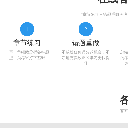
“章节练习 + 错题重做 +
1
2
章节练习
错题重做
一章一节细致分析各种题
不放过任何得分的机会，不
总
型，为考试打下基础
断地充实改正的学习更快提
的
升
百万