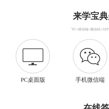
来学宝典
"PC+移动端+微信站+A
PC桌面版
手机微信端
在线答