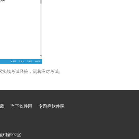
累实战考试经验，沉着应对考试。
载
当下软件园
专题栏软件园
C幢902室