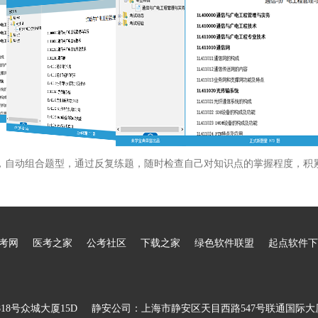
，自动组合题型，通过反复练题，随时检查自己对知识点的掌握程度，积
考网
医考之家
公考社区
下载之家
绿色软件联盟
起点软件下
8号众城大厦15D
静安公司：上海市静安区天目西路547号联通国际大厦