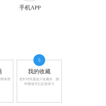
手机APP
5
题
我的收藏
时附有答
把针对性题放入收藏夹，随
时随地可以反复练习