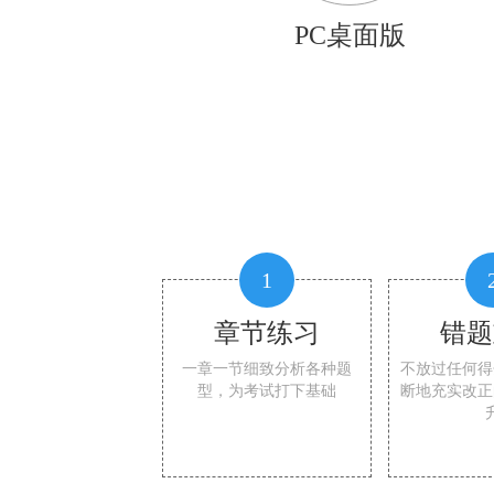
PC桌面版
1
章节练习
错题
一章一节细致分析各种题
不放过任何得
型，为考试打下基础
断地充实改正