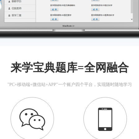
来学宝典题库=全网融合
"PC+移动端+微信站+APP"一个账户四个平台，实现随时随地学习