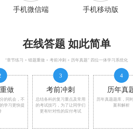
手机微信端
手机移动版
在线答题 如此简单
“章节练习 + 错题重做 + 考前冲刺 + 历年真题” 四位一体学习系统化
2
3
4
重做
考前冲刺
历年真
分的机会，不
总结各科的复习重点及常用
历年真题题库，同
的学习更快提
的考试技巧，为了让同学们
案和解析
升
更有针对性的应付考试