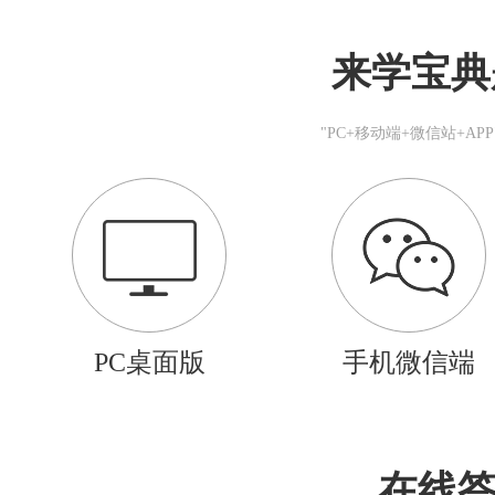
来学宝典
"PC+移动端+微信站+A
PC桌面版
手机微信端
在线答