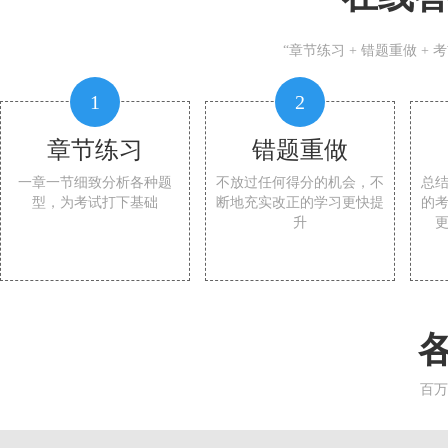
“章节练习 + 错题重做 +
1
2
章节练习
错题重做
一章一节细致分析各种题
不放过任何得分的机会，不
总
型，为考试打下基础
断地充实改正的学习更快提
的
升
百万