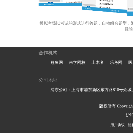
模拟考场以考试的形式进行答题，自动组合题型，
经验
合作机构
鲤鱼网
来学网校
土木者
乐考网
医
公司地址
浦东公司：上海市浦东新区东方路818号众城大
版权所有 Copyright 
沪I
用户协议
隐