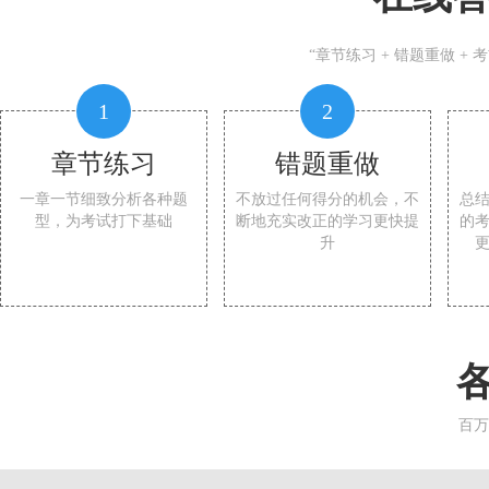
“章节练习 + 错题重做 +
1
2
章节练习
错题重做
一章一节细致分析各种题
不放过任何得分的机会，不
总
型，为考试打下基础
断地充实改正的学习更快提
的
升
百万