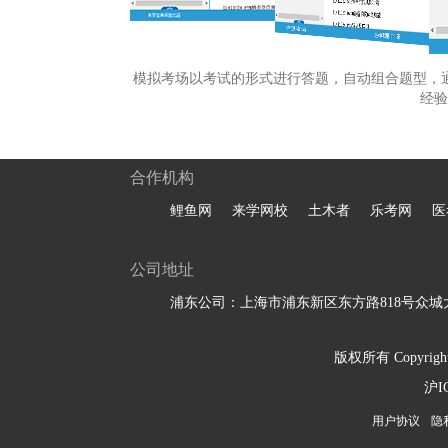
模拟考场以考试的形式进行答题，自动组合题型，
经验
合作机构
鲤鱼网
来学网校
土木者
乐考网
医
公司地址
浦东公司：上海市浦东新区东方路818号众城大
版权所有 Copyright 
沪I
用户协议
隐