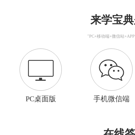
来学宝典
"PC+移动端+微信站+A
PC桌面版
手机微信端
在线答