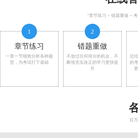
“章节练习 + 错题重做 +
1
2
章节练习
错题重做
一章一节细致分析各种题
不放过任何得分的机会，不
总
型，为考试打下基础
断地充实改正的学习更快提
的
升
百万