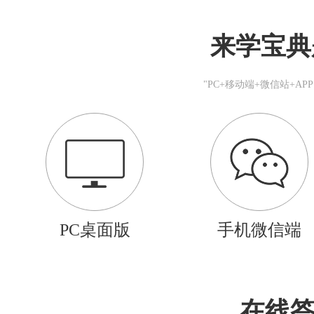
来学宝典
"PC+移动端+微信站+A
PC桌面版
手机微信端
在线答