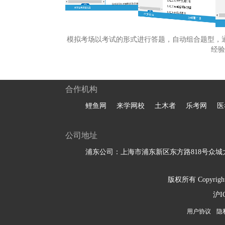
模拟考场以考试的形式进行答题，自动组合题型，
经验
合作机构
鲤鱼网
来学网校
土木者
乐考网
医
公司地址
浦东公司：上海市浦东新区东方路818号众城大
版权所有 Copyright 
沪I
用户协议
隐