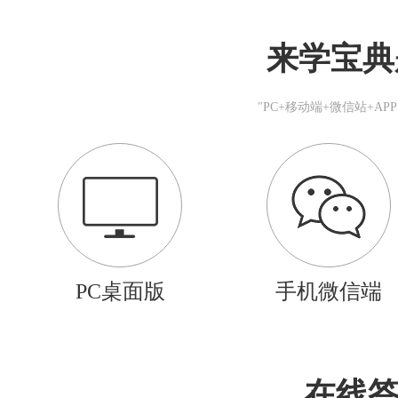
来学宝典
"PC+移动端+微信站+A
PC桌面版
手机微信端
在线答