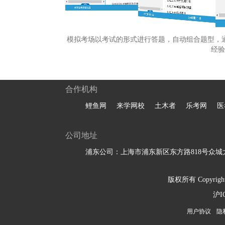
模拟考场以考试的形式进行答题，自动组合题型，
经验
合作机构
鲤鱼网
来学网校
土木者
乐考网
医
公司地址
浦东公司：上海市浦东新区东方路818号众城大
版权所有 Copyright 
沪I
用户协议
隐