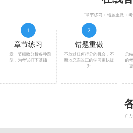
“章节练习 + 错题重做 +
1
2
章节练习
错题重做
一章一节细致分析各种题
不放过任何得分的机会，不
总
型，为考试打下基础
断地充实改正的学习更快提
的
升
百万