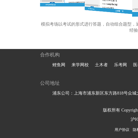
模拟考场以考试的形式进行答题，自动组合题型，
经验
合作机构
鲤鱼网
来学网校
土木者
乐考网
医
公司地址
浦东公司：上海市浦东新区东方路818号众城大
版权所有 Copyright 
沪I
用户协议
隐