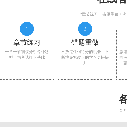
“章节练习 + 错题重做 +
1
2
章节练习
错题重做
一章一节细致分析各种题
不放过任何得分的机会，不
总
型，为考试打下基础
断地充实改正的学习更快提
的
升
百万