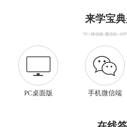
来学宝典
"PC+移动端+微信站+A
PC桌面版
手机微信端
在线答