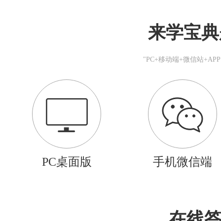
来学宝典
"PC+移动端+微信站+A
PC桌面版
手机微信端
在线答