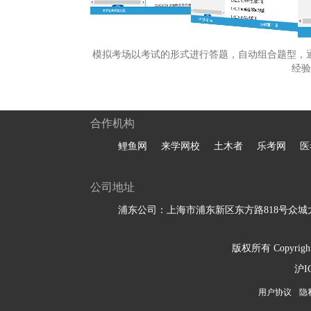
模拟考场以考试的形式进行答题，自动组合题型，
经验
合作机构
鲤鱼网
来学网校
土木者
乐考网
医
公司地址
浦东公司：上海市浦东新区东方路818号众城大
版权所有 Copyright 
沪I
用户协议
隐