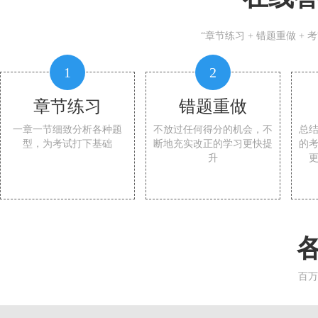
“章节练习 + 错题重做 +
1
2
章节练习
错题重做
一章一节细致分析各种题
不放过任何得分的机会，不
总
型，为考试打下基础
断地充实改正的学习更快提
的
升
百万