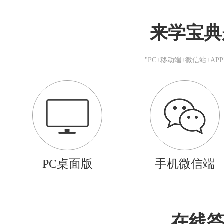
来学宝典
"PC+移动端+微信站+A
PC桌面版
手机微信端
在线答