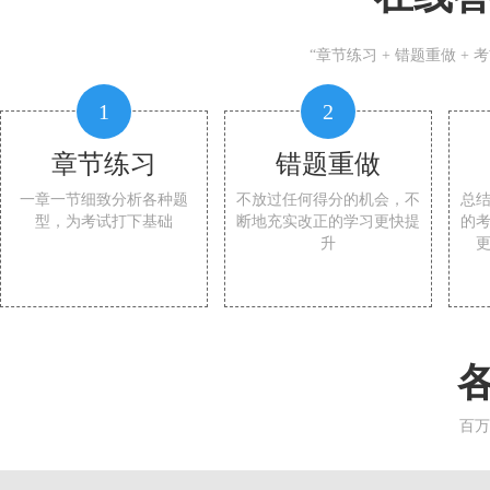
“章节练习 + 错题重做 +
1
2
章节练习
错题重做
一章一节细致分析各种题
不放过任何得分的机会，不
总
型，为考试打下基础
断地充实改正的学习更快提
的
升
百万