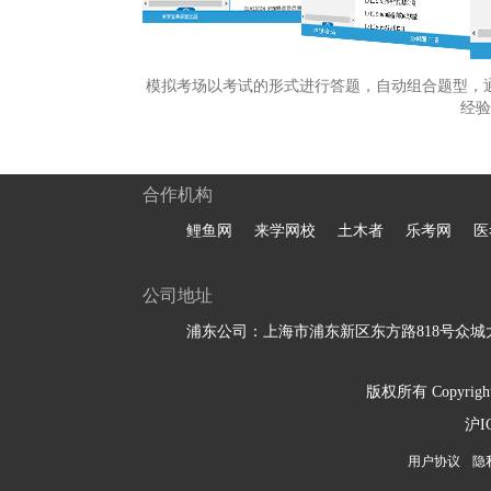
模拟考场以考试的形式进行答题，自动组合题型，
经验
合作机构
鲤鱼网
来学网校
土木者
乐考网
医
公司地址
浦东公司：上海市浦东新区东方路818号众城大
版权所有 Copyright 
沪I
用户协议
隐