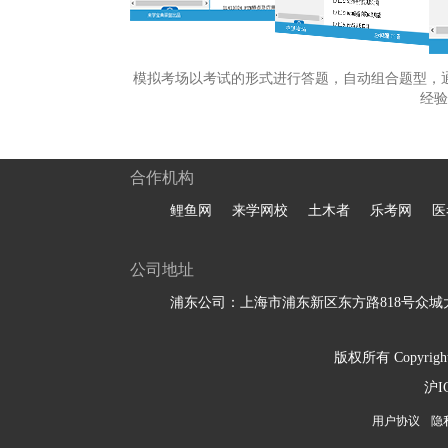
模拟考场以考试的形式进行答题，自动组合题型，
经验
合作机构
鲤鱼网
来学网校
土木者
乐考网
医
公司地址
浦东公司：上海市浦东新区东方路818号众城大
版权所有 Copyright 
沪I
用户协议
隐