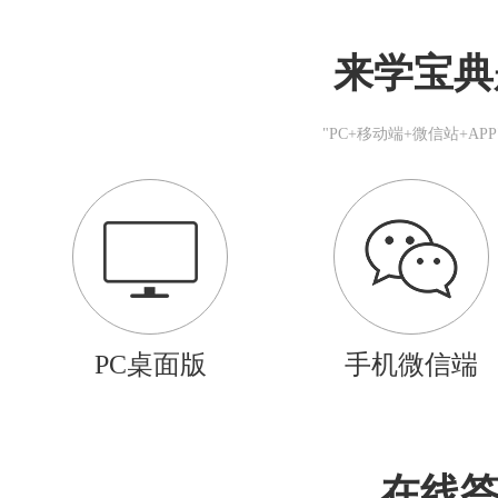
来学宝典
"PC+移动端+微信站+A
PC桌面版
手机微信端
在线答