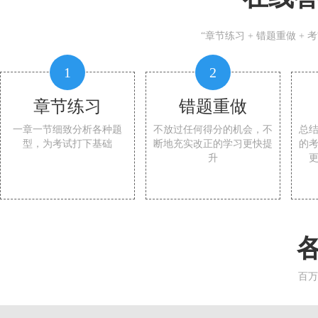
“章节练习 + 错题重做 +
1
2
章节练习
错题重做
一章一节细致分析各种题
不放过任何得分的机会，不
总
型，为考试打下基础
断地充实改正的学习更快提
的
升
百万