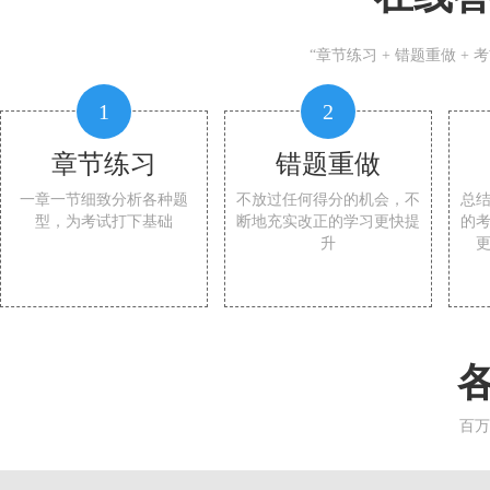
“章节练习 + 错题重做 +
1
2
章节练习
错题重做
一章一节细致分析各种题
不放过任何得分的机会，不
总
型，为考试打下基础
断地充实改正的学习更快提
的
升
百万