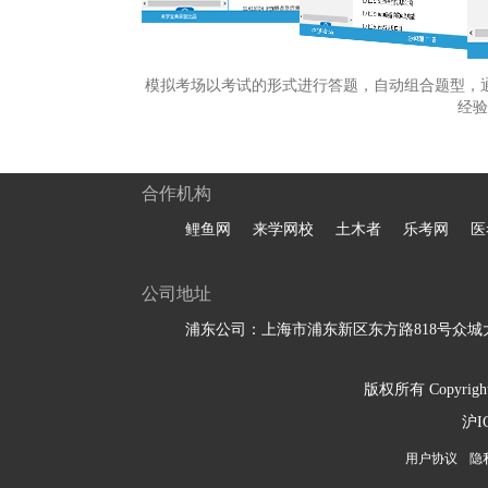
模拟考场以考试的形式进行答题，自动组合题型，
经验
合作机构
鲤鱼网
来学网校
土木者
乐考网
医
公司地址
浦东公司：上海市浦东新区东方路818号众城大
版权所有 Copyright 
沪I
用户协议
隐