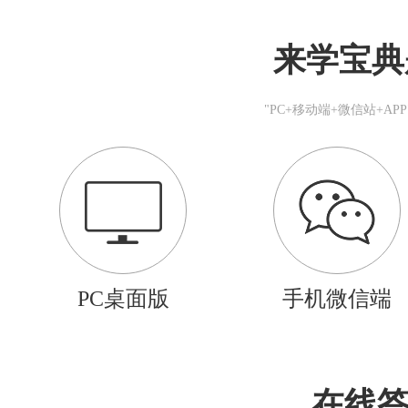
来学宝典
"PC+移动端+微信站+A
PC桌面版
手机微信端
在线答