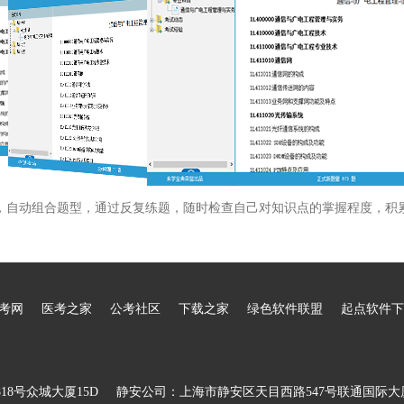
，自动组合题型，通过反复练题，随时检查自己对知识点的掌握程度，积
考网
医考之家
公考社区
下载之家
绿色软件联盟
起点软件下
8号众城大厦15D
静安公司：上海市静安区天目西路547号联通国际大厦