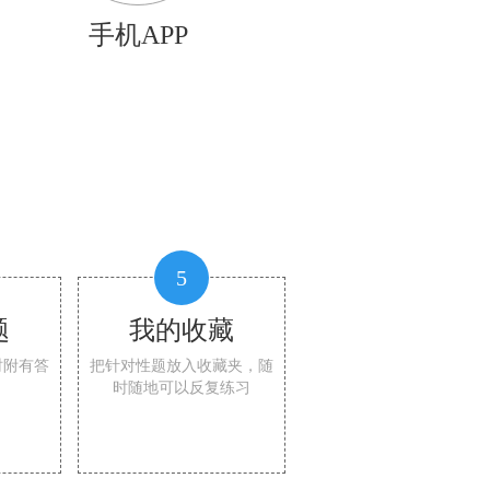
手机APP
5
题
我的收藏
时附有答
把针对性题放入收藏夹，随
时随地可以反复练习