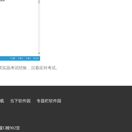
累实战考试经验，沉着应对考试。
载
当下软件园
专题栏软件园
C幢902室