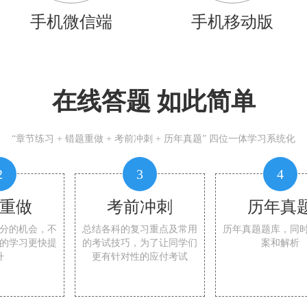
手机微信端
手机移动版
在线答题 如此简单
“章节练习 + 错题重做 + 考前冲刺 + 历年真题” 四位一体学习系统化
2
3
4
重做
考前冲刺
历年真
分的机会，不
总结各科的复习重点及常用
历年真题题库，同
的学习更快提
的考试技巧，为了让同学们
案和解析
升
更有针对性的应付考试