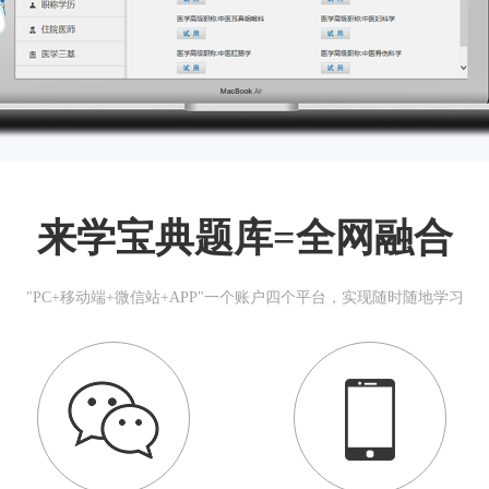
来学宝典题库=全网融合
"PC+移动端+微信站+APP"一个账户四个平台，实现随时随地学习