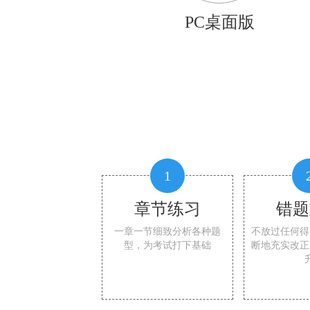
PC桌面版
1
章节练习
错题
一章一节细致分析各种题
不放过任何得
型，为考试打下基础
断地充实改正