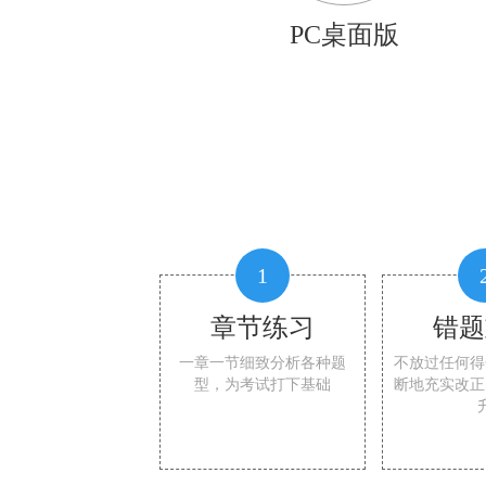
PC桌面版
1
章节练习
错题
一章一节细致分析各种题
不放过任何得
型，为考试打下基础
断地充实改正