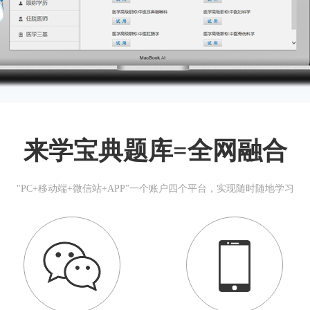
来学宝典题库=全网融合
"PC+移动端+微信站+APP"一个账户四个平台，实现随时随地学习