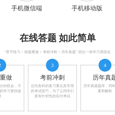
手机微信端
手机移动版
在线答题 如此简单
“章节练习 + 错题重做 + 考前冲刺 + 历年真题” 四位一体学习系统化
2
3
4
重做
考前冲刺
历年真
分的机会，不
总结各科的复习重点及常用
历年真题题库，同
的学习更快提
的考试技巧，为了让同学们
案和解析
升
更有针对性的应付考试