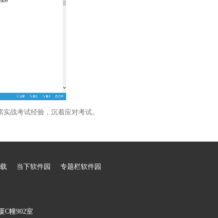
累实战考试经验，沉着应对考试。
载
当下软件园
专题栏软件园
C幢902室