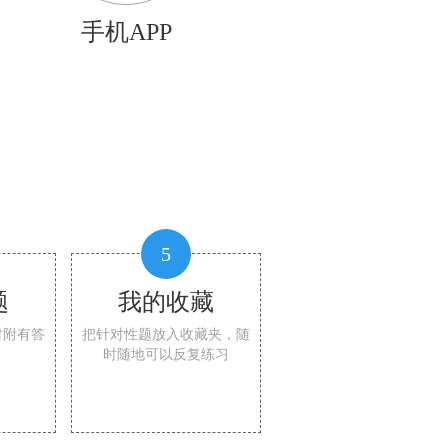
手机APP
5
题
我的收藏
时附有答
把针对性题放入收藏夹，随
时随地可以反复练习