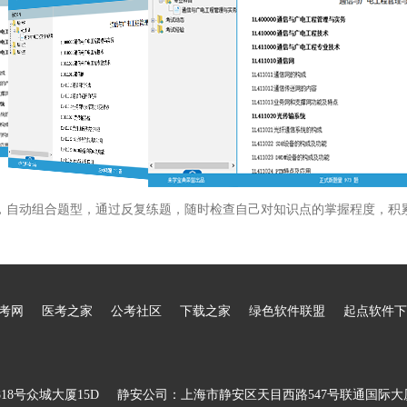
，自动组合题型，通过反复练题，随时检查自己对知识点的掌握程度，积
考网
医考之家
公考社区
下载之家
绿色软件联盟
起点软件下
8号众城大厦15D
静安公司：上海市静安区天目西路547号联通国际大厦