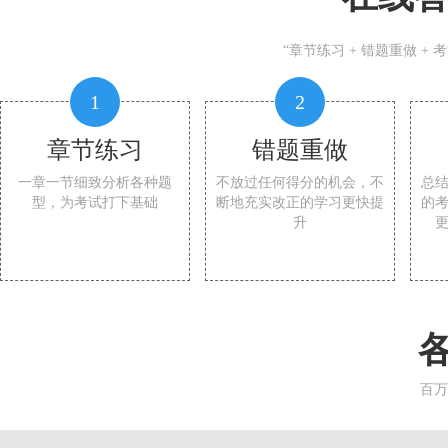
“章节练习 + 错题重做 +
1
2
章节练习
错题重做
一章一节细致分析各种题
不放过任何得分的机会，不
总
型，为考试打下基础
断地充实改正的学习更快提
的
升
百万