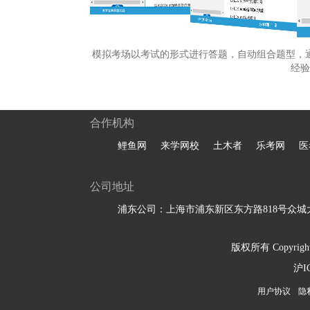
模拟考场以考试的形式进行答题，自动组合题型，
经验
合作机构
鲤鱼网
来学网校
土木者
乐考网
医
公司地址
浦东公司：上海市浦东新区东方路818号众城大
版权所有 Copyright 
沪I
用户协议
隐