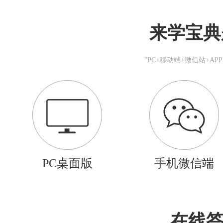
来学宝典
"PC+移动端+微信站+A
PC桌面版
手机微信端
在线答