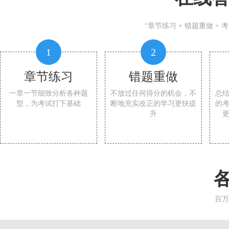
“章节练习 + 错题重做 +
1
2
章节练习
错题重做
一章一节细致分析各种题
不放过任何得分的机会，不
总
型，为考试打下基础
断地充实改正的学习更快提
的
升
百万