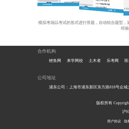
模拟考场以考试的形式进行答题，自动组合题型，
经验
合作机构
鲤鱼网
来学网校
土木者
乐考网
医
公司地址
浦东公司：上海市浦东新区东方路818号众城大
版权所有 Copyright 
沪I
用户协议
隐