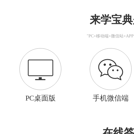
来学宝典
"PC+移动端+微信站+A
PC桌面版
手机微信端
在线答