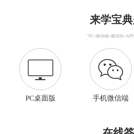
来学宝典
"PC+移动端+微信站+A
PC桌面版
手机微信端
在线答