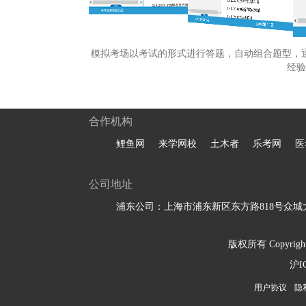
模拟考场以考试的形式进行答题，自动组合题型，
经验
合作机构
鲤鱼网
来学网校
土木者
乐考网
医
公司地址
浦东公司：上海市浦东新区东方路818号众城大
版权所有 Copyright 
沪I
用户协议
隐