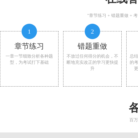
“章节练习 + 错题重做 +
1
2
章节练习
错题重做
一章一节细致分析各种题
不放过任何得分的机会，不
总
型，为考试打下基础
断地充实改正的学习更快提
的
升
百万