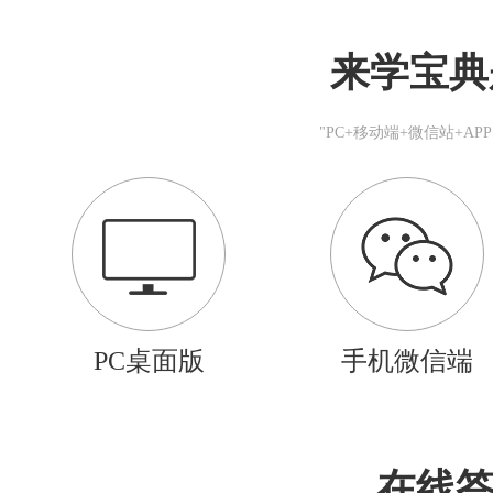
来学宝典
"PC+移动端+微信站+A
PC桌面版
手机微信端
在线答