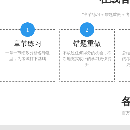
“章节练习 + 错题重做 +
1
2
章节练习
错题重做
一章一节细致分析各种题
不放过任何得分的机会，不
总
型，为考试打下基础
断地充实改正的学习更快提
的
升
百万