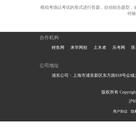
模拟考场以考试的形式进行答题，自动组合题型，
经验
合作机构
鲤鱼网
来学网校
土木者
乐考网
医
公司地址
浦东公司：上海市浦东新区东方路818号众城大
版权所有 Copyright 
沪I
用户协议
隐