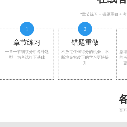
“章节练习 + 错题重做 +
1
2
章节练习
错题重做
一章一节细致分析各种题
不放过任何得分的机会，不
总
型，为考试打下基础
断地充实改正的学习更快提
的
升
百万