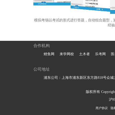
模拟考场以考试的形式进行答题，自动组合题型，
经验
合作机构
鲤鱼网
来学网校
土木者
乐考网
医
公司地址
浦东公司：上海市浦东新区东方路818号众城大
版权所有 Copyright 
沪I
用户协议
隐