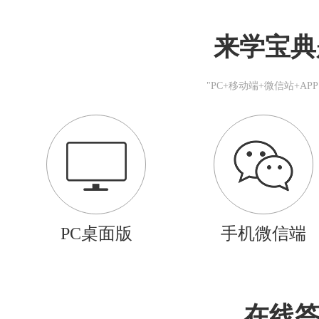
来学宝典
"PC+移动端+微信站+A
PC桌面版
手机微信端
在线答