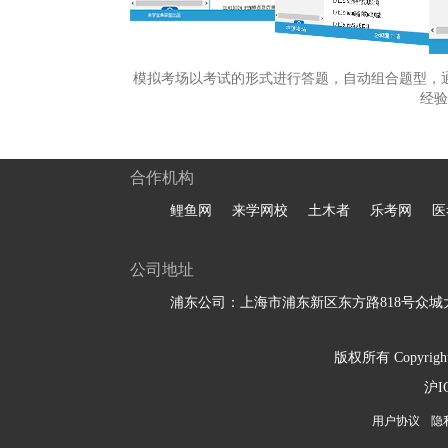
模拟考场以考试的形式进行答题，自动组合题型，
经验
合作机构
鲤鱼网
来学网校
土木者
乐考网
医
公司地址
浦东公司：上海市浦东新区东方路818号众城大
版权所有 Copyright 
沪I
用户协议
隐