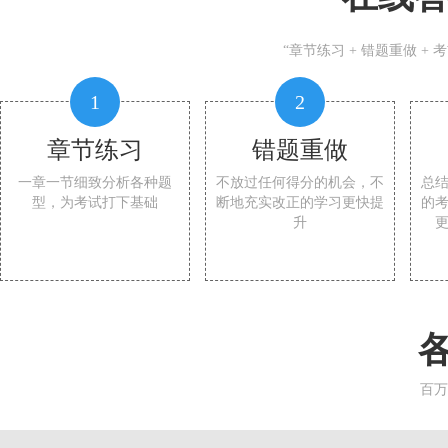
“章节练习 + 错题重做 +
1
2
章节练习
错题重做
一章一节细致分析各种题
不放过任何得分的机会，不
总
型，为考试打下基础
断地充实改正的学习更快提
的
升
百万