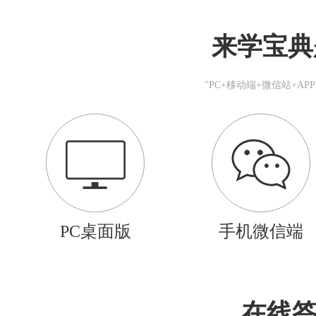
来学宝典
"PC+移动端+微信站+A
PC桌面版
手机微信端
在线答