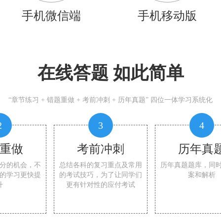
手机微信端
手机移动版
在线答题 如此简单
“章节练习 + 错题重做 + 考前冲刺 + 历年真题” 四位一体学习系统化
2
3
4
重做
考前冲刺
历年真
分的机会，不
总结各科的复习重点及常用
历年真题题库，同
的学习更快提
的考试技巧，为了让同学们
案和解析
升
更有针对性的应付考试