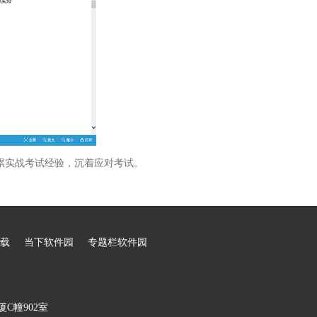
累实战考试经验，沉着应对考试。
载
当下软件园
专题栏软件园
C幢902室