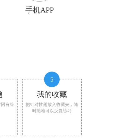
手机APP
5
题
我的收藏
时附有答
把针对性题放入收藏夹，随
时随地可以反复练习