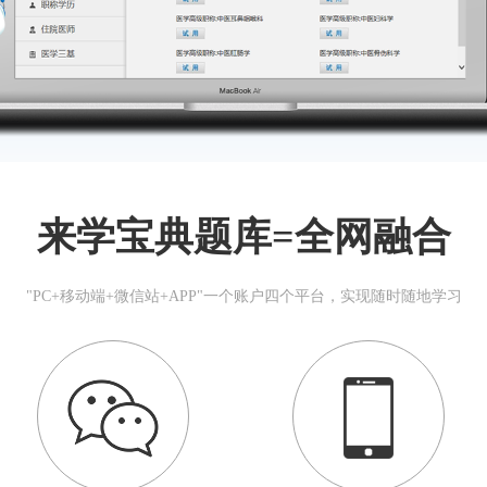
来学宝典题库=全网融合
"PC+移动端+微信站+APP"一个账户四个平台，实现随时随地学习