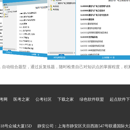
，自动组合题型，通过反复练题，随时检查自己对知识点的掌握程度，积
考网
医考之家
公考社区
下载之家
绿色软件联盟
起点软件下
8号众城大厦15D
静安公司：上海市静安区天目西路547号联通国际大厦