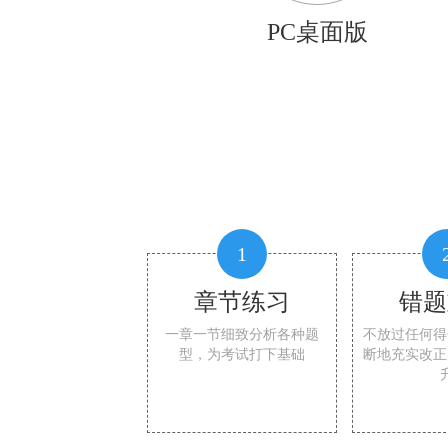
PC桌面版
1
章节练习
错题
一章一节细致分析各种题
不放过任何得
型，为考试打下基础
断地充实改正