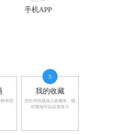
手机APP
5
题
我的收藏
时附有答
把针对性题放入收藏夹，随
时随地可以反复练习