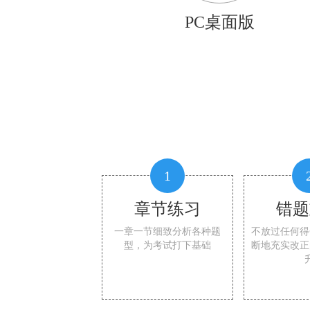
PC桌面版
1
章节练习
错题
一章一节细致分析各种题
不放过任何得
型，为考试打下基础
断地充实改正