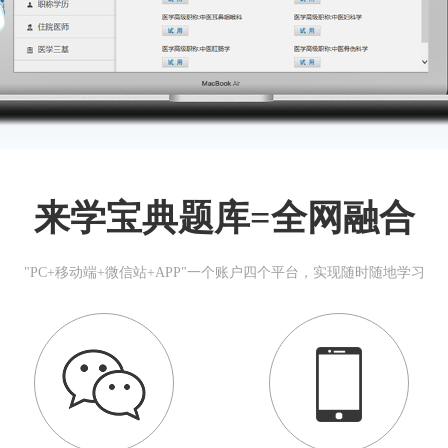
来学宝典题库=全网融合
"PC+移动端+微信站+APP"一个账户四个平台，实现随时随地学习