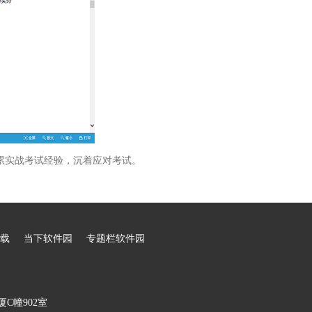
累实战考试经验，沉着应对考试。
载
当下软件园
专题栏软件园
C幢902室