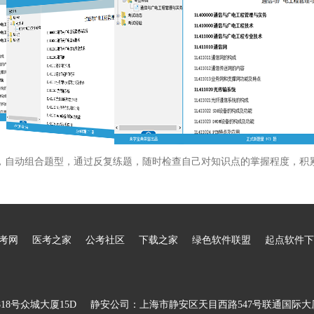
，自动组合题型，通过反复练题，随时检查自己对知识点的掌握程度，积
考网
医考之家
公考社区
下载之家
绿色软件联盟
起点软件下
8号众城大厦15D
静安公司：上海市静安区天目西路547号联通国际大厦