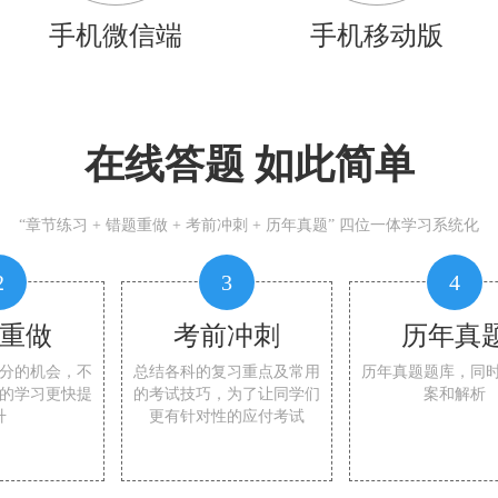
手机微信端
手机移动版
在线答题 如此简单
“章节练习 + 错题重做 + 考前冲刺 + 历年真题” 四位一体学习系统化
2
3
4
重做
考前冲刺
历年真
分的机会，不
总结各科的复习重点及常用
历年真题题库，同
的学习更快提
的考试技巧，为了让同学们
案和解析
升
更有针对性的应付考试