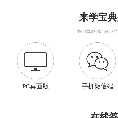
来学宝典
"PC+移动端+微信站+A
PC桌面版
手机微信端
在线答