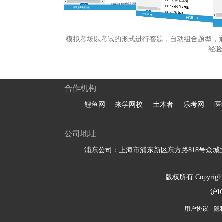
模拟考场以考试的形式进行答题，自动组合题型，
经验
合作机构
鲤鱼网
来学网校
土木者
乐考网
医
公司地址
浦东公司：上海市浦东新区东方路818号众城大
版权所有 Copyright 
沪I
用户协议
隐