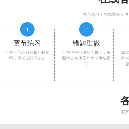
“章节练习 + 错题重做 +
1
2
章节练习
错题重做
一章一节细致分析各种题
不放过任何得分的机会，不
总
型，为考试打下基础
断地充实改正的学习更快提
的
升
百万