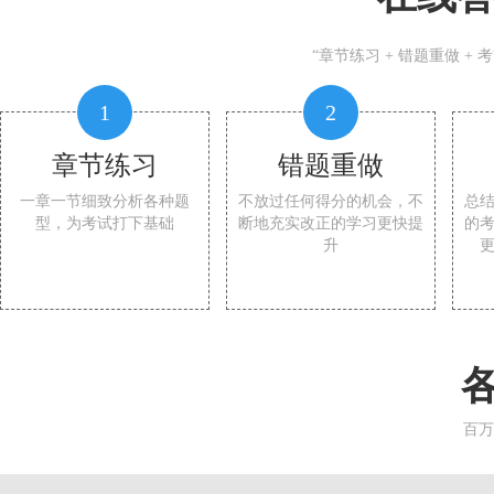
“章节练习 + 错题重做 +
1
2
章节练习
错题重做
一章一节细致分析各种题
不放过任何得分的机会，不
总
型，为考试打下基础
断地充实改正的学习更快提
的
升
百万