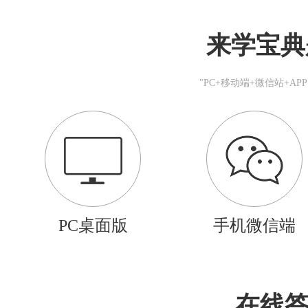
来学宝典
"PC+移动端+微信站+A
PC桌面版
手机微信端
在线答