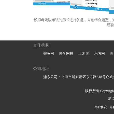
模拟考场以考试的形式进行答题，自动组合题型，
经验
合作机构
鲤鱼网
来学网校
土木者
乐考网
医
公司地址
浦东公司：上海市浦东新区东方路818号众城大
版权所有 Copyright 
沪I
用户协议
隐